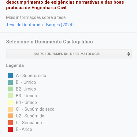
descumprimento de exigências normativas e das boas
práticas de Engenharia Civil.
Mais informações sobre a tese
Tese de Doutorado - Borges (2024)
Selecione o Documento Cartográfico
MAPA FUNDAMENTAL DE CLIMATOLOGIA
Legenda
A - Superúmido
B1- Úmido
B2- Úmido
B3 - Úmido
B4 - Úmido
C1 - Subúmido seco
C2 - Subúmido
D - Semiárido
E - Árido